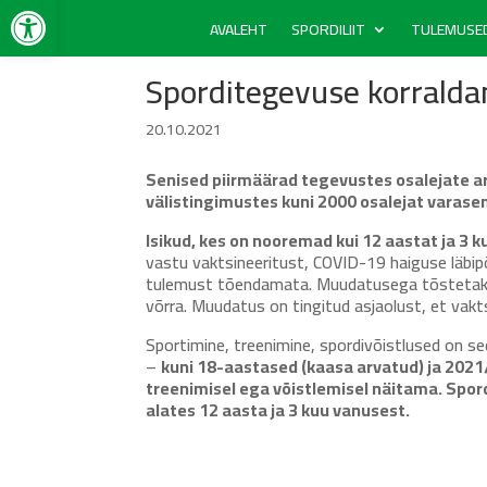
Open toolbar
AVALEHT
SPORDILIIT
TULEMUSE
Sporditegevuse korralda
20.10.2021
Senised piirmäärad tegevustes osalejate 
välistingimustes kuni 2000 osalejat
varasem
Isikud, kes on nooremad kui 12 aastat ja 3 
vastu vaktsineeritust, COVID-19 haiguse läb
tulemust tõendamata. Muudatusega tõstetakse 
võrra. Muudatus on tingitud asjaolust, et vakt
Sportimine, treenimine, spordivõistlused on s
–
kuni 18-aastased (kaasa arvatud) ja 2021
treenimisel ega võistlemisel näitama. Spord
alates 12 aasta ja 3 kuu vanusest.