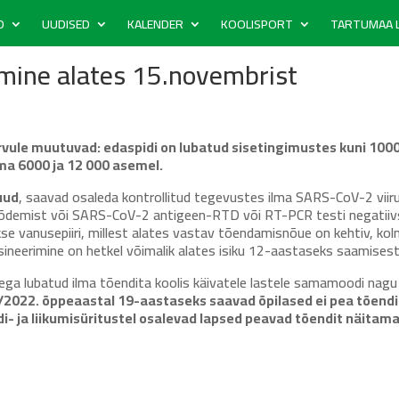
D
UUDISED
KALENDER
KOOLISPORT
TARTUMAA L
mine alates 15.novembrist
arvule muutuvad:
edaspidi on lubatud sisetingimustes kuni 1000
a 6000 ja 12 000 asemel.
kuud
, saavad osaleda kontrollitud tegevustes ilma SARS-CoV-2 viir
ipõdemist või SARS-CoV-2 antigeen-RTD või RT-PCR testi negatiiv
vanusepiiri, millest alates vastav tõendamisnõue on kehtiv, kol
sineerimine on hetkel võimalik alates isiku 12-aastaseks saamisest
eega lubatud ilma tõendita koolis käivatele lastele samamoodi nag
/2022. õppeaastal 19-aastaseks saavad õpilased ei pea tõendi
i- ja liikumisüritustel osalevad lapsed peavad tõendit näitam