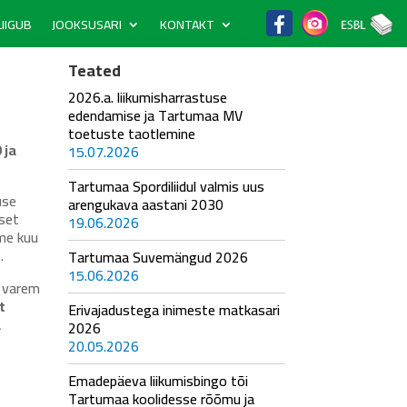
IIGUB
JOOKSUSARI
KONTAKT
Teated
2026.a. liikumisharrastuse
edendamise ja Tartumaa MV
toetuste taotlemine
 ja
15.07.2026
Tartumaa Spordiliidul valmis uus
use
arengukava aastani 2030
set
19.06.2026
me kuu
.
Tartumaa Suvemängud 2026
15.06.2026
u varem
t
Erivajadustega inimeste matkasari
a
2026
20.05.2026
Emadepäeva liikumisbingo tõi
Tartumaa koolidesse rõõmu ja