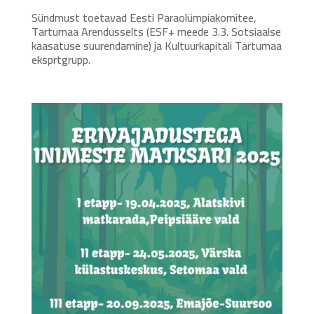
Sündmust toetavad Eesti Paraolümpiakomitee,
Tartumaa Arendusselts (ESF+ meede 3.3. Sotsiaalse
kaasatuse suurendamine) ja Kultuurkapitali Tartumaa
eksprtgrupp.