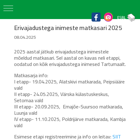
Erivajadustega inimeste matkasari 2025
08.04.2025
2025 aastal jätkub erivajadustega inimestele
mõeldud matkasari. Sel aastal on kavas neli etappi,
oodatud on kõik erivajadustega inimesed Tartumaalt.
Matkasarja info:
I etapp- 19.04.2025, Alatskivi matkarada, Peipsiääre
vald
II etapp- 24.05.2025, Värska külastuskeskus,
Setomaa vald
III etapp- 20.09.2025, Emajõe-Suursoo matkarada,
Luunja vald
IV etapp- 11.10.2025, Poldrijärve matkarada, Kambja
vald
Esimese etapi registreerimine ja info on leitav:
SIIT