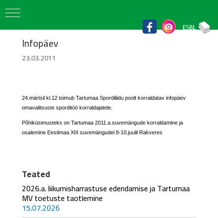
Infopäev
23.03.2011
24.märtsil kl.12 toimub Tartumaa Spordiliidu poolt korraldatav infopäev
omavalitsuste sporditöö korraldajatele.
Põhiküsimusteks on Tartumaa 2011.a.suvemängude korraldamine ja
osalemine Eestimaa XIII suvemängudel 8-10.juulil Rakveres
Teated
2026.a. liikumisharrastuse edendamise ja Tartumaa
MV toetuste taotlemine
15.07.2026