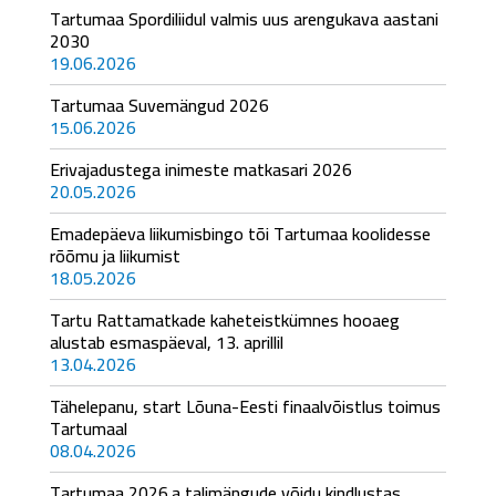
Tartumaa Spordiliidul valmis uus arengukava aastani
2030
19.06.2026
Tartumaa Suvemängud 2026
15.06.2026
Erivajadustega inimeste matkasari 2026
20.05.2026
Emadepäeva liikumisbingo tõi Tartumaa koolidesse
rõõmu ja liikumist
18.05.2026
Tartu Rattamatkade kaheteistkümnes hooaeg
alustab esmaspäeval, 13. aprillil
13.04.2026
Tähelepanu, start Lõuna-Eesti finaalvõistlus toimus
Tartumaal
08.04.2026
Tartumaa 2026.a talimängude võidu kindlustas