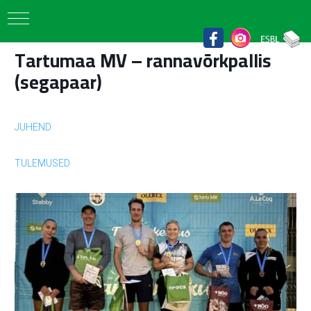
Tartumaa MV – rannavõrkpallis
(segapaar)
JUHEND
TULEMUSED