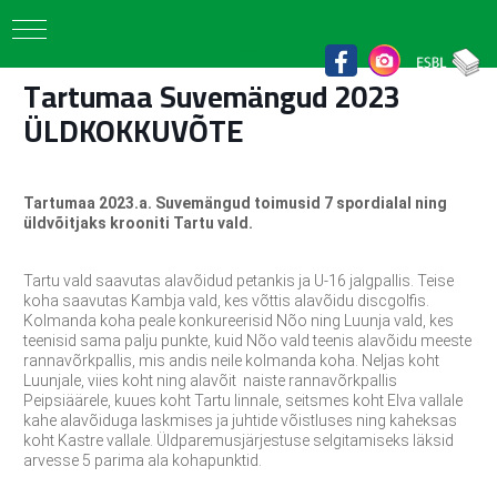
Tartumaa Suvemängud 2023
ÜLDKOKKUVÕTE
Tartumaa 2023.a. Suvemängud toimusid 7 spordialal ning
üldvõitjaks krooniti Tartu vald.
Tartu vald saavutas alavõidud petankis ja U-16 jalgpallis. Teise
koha saavutas Kambja vald, kes võttis alavõidu discgolfis.
Kolmanda koha peale konkureerisid Nõo ning Luunja vald, kes
teenisid sama palju punkte, kuid Nõo vald teenis alavõidu meeste
rannavõrkpallis, mis andis neile kolmanda koha. Neljas koht
Luunjale, viies koht ning alavõit naiste rannavõrkpallis
Peipsiäärele, kuues koht Tartu linnale, seitsmes koht Elva vallale
kahe alavõiduga laskmises ja juhtide võistluses ning kaheksas
koht Kastre vallale. Üldparemusjärjestuse selgitamiseks läksid
arvesse 5 parima ala kohapunktid.