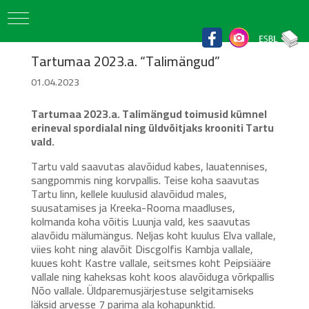
Tartumaa 2023.a. “Talimängud”
01.04.2023
Tartumaa 2023.a. Talimängud toimusid kümnel
erineval spordialal ning üldvõitjaks krooniti Tartu
vald.
Tartu vald saavutas alavõidud kabes, lauatennises,
sangpommis ning korvpallis. Teise koha saavutas
Tartu linn, kellele kuulusid alavõidud males,
suusatamises ja Kreeka-Rooma maadluses,
kolmanda koha võitis Luunja vald, kes saavutas
alavõidu mälumängus. Neljas koht kuulus Elva vallale,
viies koht ning alavõit Discgolfis Kambja vallale,
kuues koht Kastre vallale, seitsmes koht Peipsiääre
vallale ning kaheksas koht koos alavõiduga võrkpallis
Nõo vallale. Üldparemusjärjestuse selgitamiseks
läksid arvesse 7 parima ala kohapunktid.